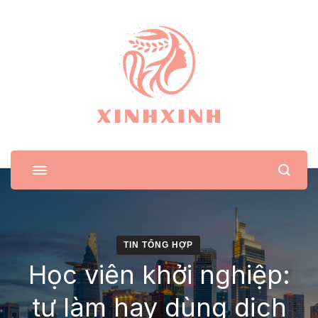
XinhXinh
Trang tin tức cho phái đẹp
TIN TỔNG HỢP
Học viên khởi nghiệp:
tự làm hay dùng dịch