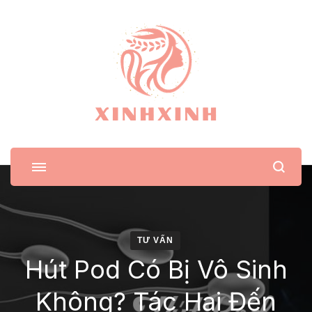
XinhXinh
Trang tin tức cho phái đẹp
TƯ VẤN
Hút Pod Có Bị Vô Sinh
Không? Tác Hại Đến