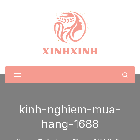
XinhXinh
Trang tin tức cho phái đẹp
kinh-nghiem-mua-
hang-1688