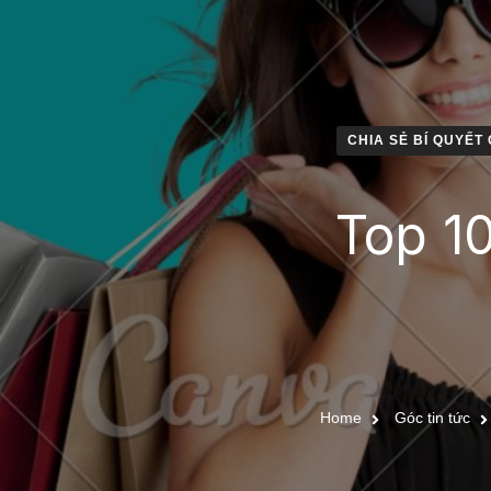
CHIA SẺ BÍ QUYẾT
Top 1
Home
Góc tin tức