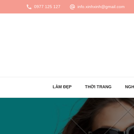
0977 125 127
info.xinhxinh@gmail.com
LÀM ĐẸP
THỜI TRANG
NGH