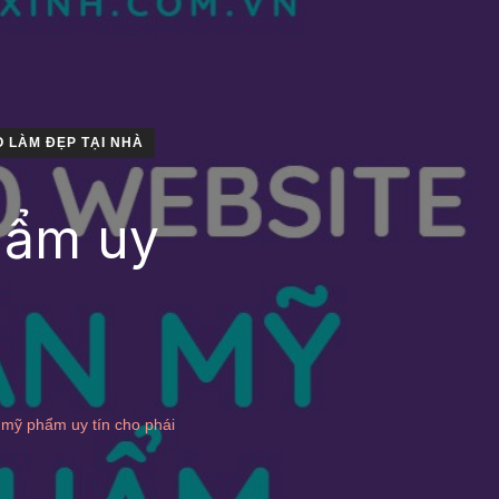
 LÀM ĐẸP TẠI NHÀ
hẩm uy
 mỹ phẩm uy tín cho phái