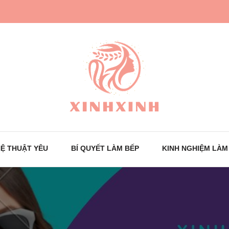
Trang tin tức cho phái đẹp
XinhXinh
Ệ THUẬT YÊU
BÍ QUYẾT LÀM BẾP
KINH NGHIỆM LÀM