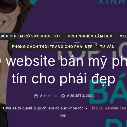
 GIÚP CHỊ EM CÓ SỨC KHỎE TỐT
KINH NGHIỆM LÀM ĐẸP
MẸO
PHONG CÁCH THỜI TRANG CHO PHÁI ĐẸP
TƯ VẤN
0 website bán mỹ p
tín cho phái đẹp
Admin
AUGUST 3, 2021
Chia sẻ bí quyết giúp chị em có sức khỏe tốt
Top 10 website bán
đẹp