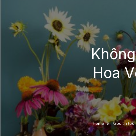
Không
Hoa V
Home
Góc tin tức