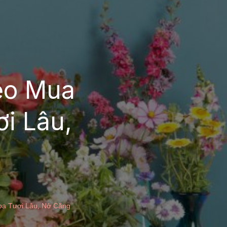
ẹo Mua
i Lâu,
a Tươi Lâu, Nở Căng