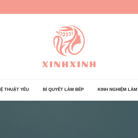
Trang tin tức cho phái đẹp
XinhXinh
Ệ THUẬT YÊU
BÍ QUYẾT LÀM BẾP
KINH NGHIỆM LÀM