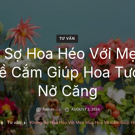
TƯ VẤN
 Sợ Hoa Héo Với M
ề Cắm Giúp Hoa Tươ
Nở Căng
Admin
AUGUST 1, 2024
Tư vấn
Không Sợ Hoa Héo Với Mẹo Mua Hoa Về Cắm Giúp Ho