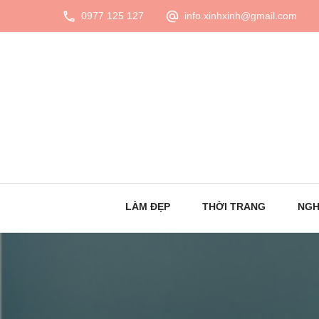
0977 125 127
info.xinhxinh@gmail.com
LÀM ĐẸP
THỜI TRANG
NGH