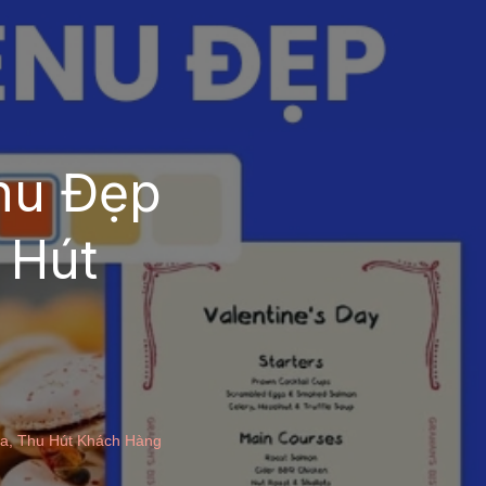
nu Đẹp
 Hút
a, Thu Hút Khách Hàng