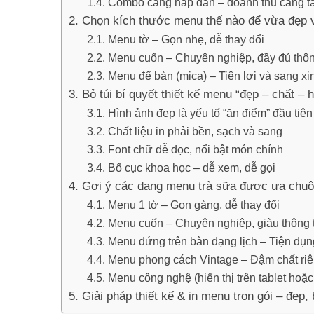
Combo càng hấp dẫn – doanh thu càng t
Chọn kích thước menu thế nào để vừa đẹp 
Menu tờ – Gọn nhẹ, dễ thay đổi
Menu cuốn – Chuyên nghiệp, đầy đủ thôn
Menu để bàn (mica) – Tiện lợi và sang xị
Bỏ túi bí quyết thiết kế menu “đẹp – chất – 
Hình ảnh đẹp là yếu tố “ăn điểm” đầu tiên
Chất liệu in phải bền, sạch và sang
Font chữ dễ đọc, nổi bật món chính
Bố cục khoa học – dễ xem, dễ gọi
Gợi ý các dạng menu trà sữa được ưa chuộ
Menu 1 tờ – Gọn gàng, dễ thay đổi
Menu cuốn – Chuyên nghiệp, giàu thông t
Menu đứng trên bàn dạng lịch – Tiện dụn
Menu phong cách Vintage – Đậm chất riê
Menu công nghệ (hiển thị trên tablet hoặ
Giải pháp thiết kế & in menu trọn gói – đẹp,