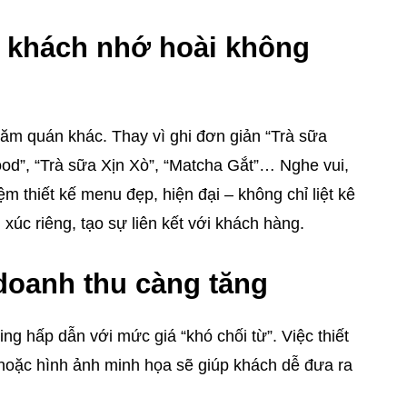
– khách nhớ hoài không
răm quán khác. Thay vì ghi đơn giản “Trà sữa
ood”, “Trà sữa Xịn Xò”, “Matcha Gắt”… Nghe vui,
ệm thiết kế menu đẹp, hiện đại – không chỉ liệt kê
úc riêng, tạo sự liên kết với khách hàng.
oanh thu càng tăng
g hấp dẫn với mức giá “khó chối từ”. Việc thiết
hoặc hình ảnh minh họa sẽ giúp khách dễ đưa ra