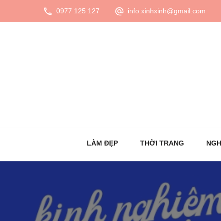
0977 125 127
info.xinhxinh@gmail.com
LÀM ĐẸP
THỜI TRANG
NGH