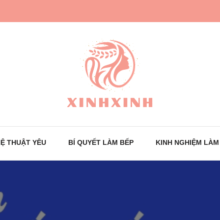
Trang tin tức cho phái đẹp
XinhXinh
Ệ THUẬT YÊU
BÍ QUYẾT LÀM BẾP
KINH NGHIỆM LÀM