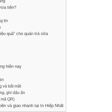
ăng
vừa tiện?
g tin
n
hiệu quả” cho quán trà sữa
ng hiện nay
in
g và bắt mắt
ng, ghi dấu ấn
c mã QR)
 bền và giao nhanh tại In Hiệp Nhất