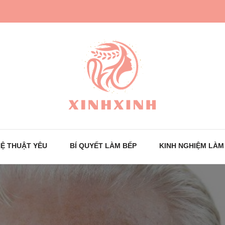
Trang tin tức cho phái đẹp
XinhXinh
Ệ THUẬT YÊU
BÍ QUYẾT LÀM BẾP
KINH NGHIỆM LÀM