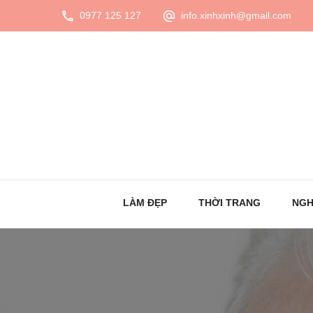
0977 125 127
info.xinhxinh@gmail.com
LÀM ĐẸP
THỜI TRANG
NGH