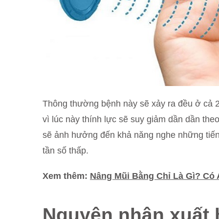
Thông thường bệnh này sẽ xảy ra đều ở cả 2 t
vì lúc này thính lực sẽ suy giảm dần dần the
sẽ ảnh hưởng đến khả năng nghe những tiếng
tần số thấp.
Xem thêm:
Nâng Mũi Bằng Chỉ Là Gì? Có
Nguyên nhân xuất h