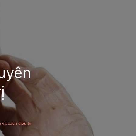
guyên
ị
 và cách điều trị