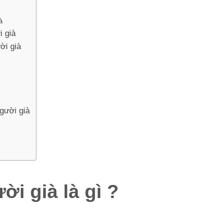
à
i già
ời già
gười già
ời già là gì ?