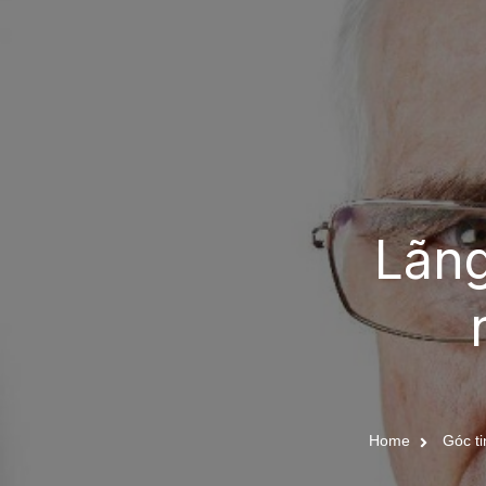
Lãng
Home
Góc ti