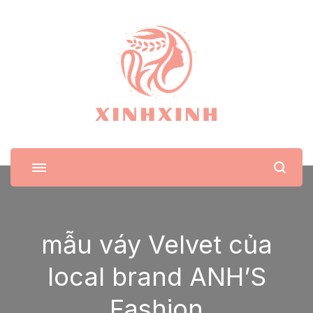
XinhXinh
Trang tin tức cho phái đẹp
mẫu váy Velvet của
local brand ANH’S
Fashion