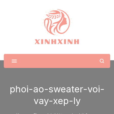
XinhXinh
Trang tin tức cho phái đẹp
phoi-ao-sweater-voi-
vay-xep-ly