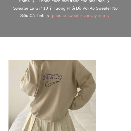
Home
Phong cách thời trang cho phái đẹp
Sweater Là Gì? 10 Ý Tưởng Phối Đồ Với Áo Sweater Nữ
Siêu Cá Tính
phoi-ao-sweater-voi-vay-xep-ly