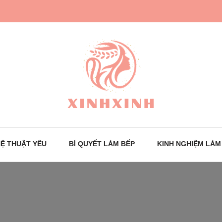
Trang tin tức cho phái đẹp
XinhXinh
Ệ THUẬT YÊU
BÍ QUYẾT LÀM BẾP
KINH NGHIỆM LÀM