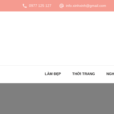
0977 125 127
info.xinhxinh@gmail.com
LÀM ĐẸP
THỜI TRANG
NGH