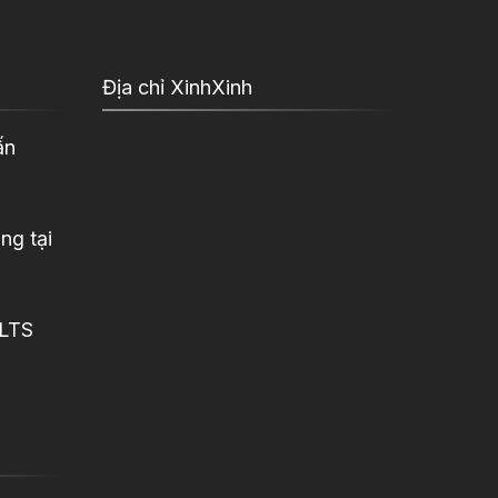
Địa chỉ XinhXinh
ấn
ng tại
ELTS