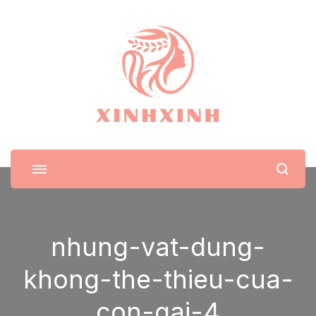
XinhXinh
Trang tin tức cho phái đẹp
nhung-vat-dung-
khong-the-thieu-cua-
con-gai-4