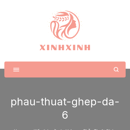
XinhXinh
Trang tin tức cho phái đẹp
phau-thuat-ghep-da-
6