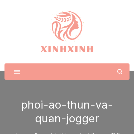
XinhXinh
Trang tin tức cho phái đẹp
phoi-ao-thun-va-
quan-jogger