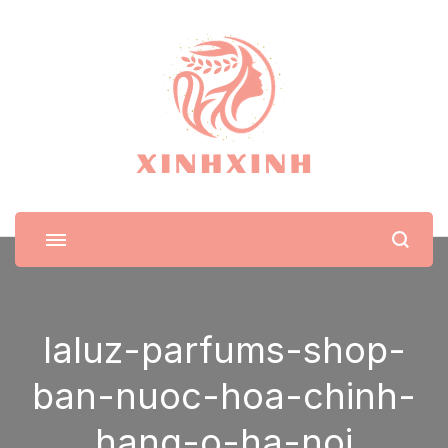
XinhXinh
Trang tin tức cho phái đẹp
laluz-parfums-shop-
ban-nuoc-hoa-chinh-
hang-o-ha-noi