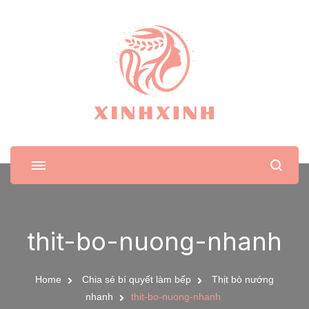
XinhXinh
Trang tin tức cho phái đẹp
thit-bo-nuong-nhanh
Home
Chia sẻ bí quyết làm bếp
Thịt bò nướng
nhanh
thit-bo-nuong-nhanh