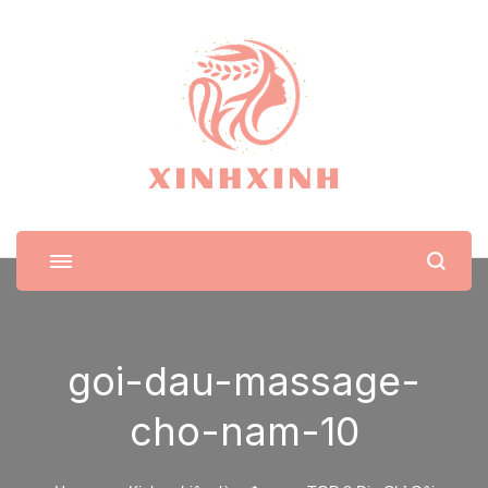
XinhXinh
Trang tin tức cho phái đẹp
goi-dau-massage-
cho-nam-10