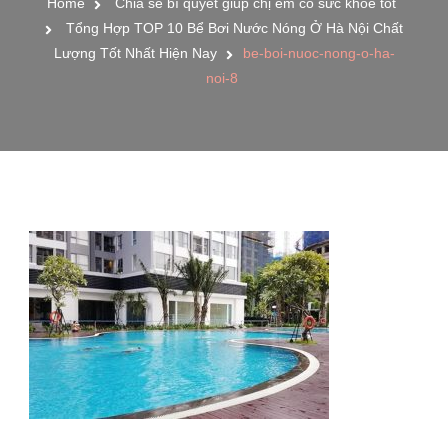
Home
Chia sẻ bí quyết giúp chị em có sức khỏe tốt
Tổng Hợp TOP 10 Bể Bơi Nước Nóng Ở Hà Nội Chất
Lượng Tốt Nhất Hiện Nay
be-boi-nuoc-nong-o-ha-
noi-8