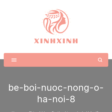
XinhXinh
Trang tin tức cho phái đẹp
be-boi-nuoc-nong-o-
ha-noi-8