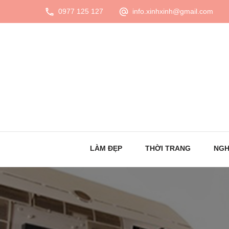
0977 125 127
info.xinhxinh@gmail.com
LÀM ĐẸP
THỜI TRANG
NGH