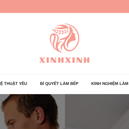
Trang tin tức cho phái đẹp
XinhXinh
Ệ THUẬT YÊU
BÍ QUYẾT LÀM BẾP
KINH NGHIỆM LÀM