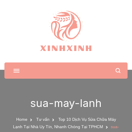
XinhXinh
Trang tin tức cho phái đẹp
sua-may-lanh
Home
Tư vấn
Top 10 Dịch Vụ Sửa Chữa Máy
Lạnh Tại Nhà Uy Tín, Nhanh Chóng Tại TPHCM
sua-