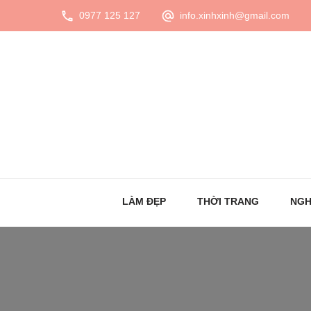
0977 125 127
info.xinhxinh@gmail.com
LÀM ĐẸP
THỜI TRANG
NGH