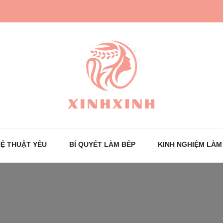
Trang tin tức cho phái đẹp
XinhXinh
Ệ THUẬT YÊU
BÍ QUYẾT LÀM BẾP
KINH NGHIỆM LÀM