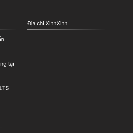
Địa chỉ XinhXinh
ấn
ng tại
ELTS