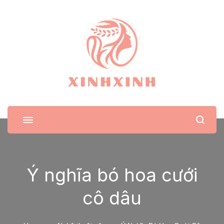
XinhXinh
Trang tin tức cho phái đẹp
Ý nghĩa bó hoa cưới
cô dâu