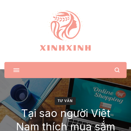
XinhXinh
Trang tin tức cho phái đẹp
TƯ VẤN
Tại sao người Việt
Nam thích mua sắm