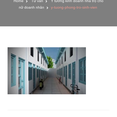
Home
Tư vấn
Ý tưởng kinh doanh nhà trọ cho
nữ doanh nhân
y-tuong-phong-tro-sinh-vien