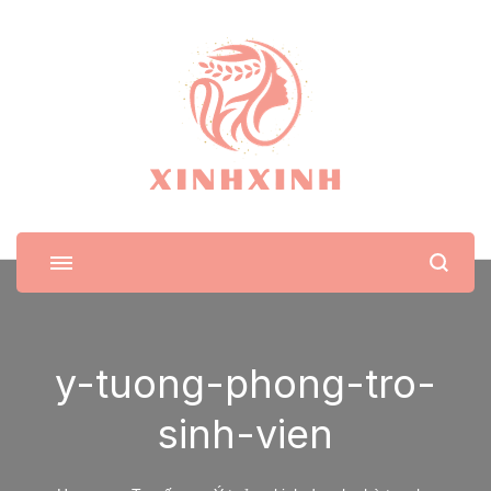
XinhXinh
Trang tin tức cho phái đẹp
y-tuong-phong-tro-
sinh-vien