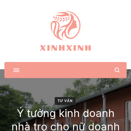
XinhXinh
Trang tin tức cho phái đẹp
TƯ VẤN
Ý tưởng kinh doanh
nhà trọ cho nữ doanh