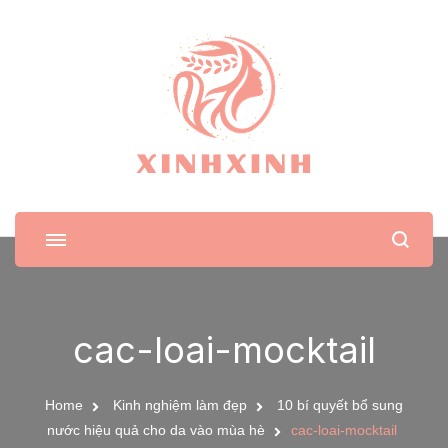
XinhXinh
Trang tin tức cho phái đẹp
cac-loai-mocktail
Home
Kinh nghiệm làm đẹp
10 bí quyết bổ sung
nước hiệu quả cho da vào mùa hè
cac-loai-mocktail