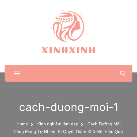
XinhXinh
Trang tin tức cho phái đẹp
cach-duong-moi-1
Home
Kinh nghiệm làm đẹp
Cách Dưỡng Môi
Căng Mọng Tự Nhiên, Bí Quyết Giảm Khô Môi Hiệu Quả