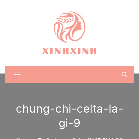
XinhXinh
Trang tin tức cho phái đẹp
chung-chi-celta-la-
gi-9