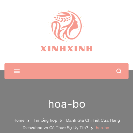
XinhXinh
Trang tin tức cho phái đẹp
hoa-bo
Home
Tin tổng hợp
Đánh Giá Chi Tiết Cửa Hàng
Dichvuhoa.vn Có Thực Sự Uy Tín?
hoa-bo