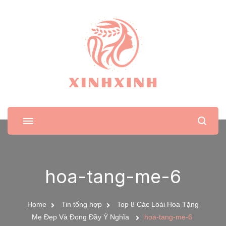
XinhXinh
Trang tin tức cho phái đẹp
hoa-tang-me-6
Home
Tin tổng hợp
Top 8 Các Loài Hoa Tặng
Mẹ Đẹp Và Đong Đầy Ý Nghĩa
hoa-tang-me-6