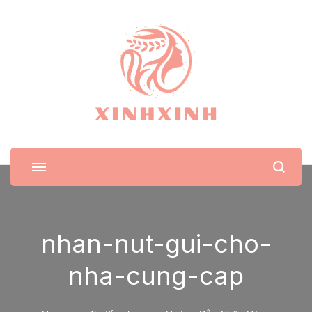
XinhXinh
Trang tin tức cho phái đẹp
nhan-nut-gui-cho-
nha-cung-cap