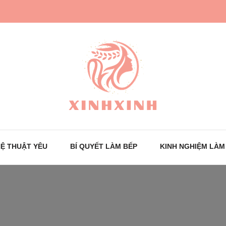
Trang tin tức cho phái đẹp
XinhXinh
Ệ THUẬT YÊU
BÍ QUYẾT LÀM BẾP
KINH NGHIỆM LÀM