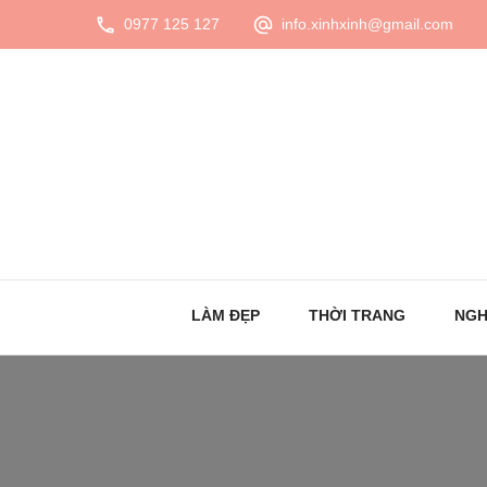
0977 125 127
info.xinhxinh@gmail.com
LÀM ĐẸP
THỜI TRANG
NGH