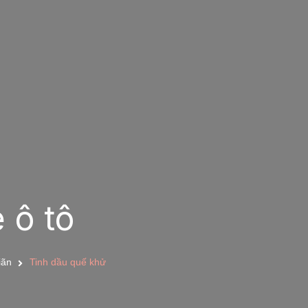
 ô tô
iãn
Tinh dầu quế khử