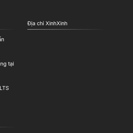
Địa chỉ XinhXinh
ấn
ng tại
ELTS