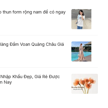
o thun form rộng nam để có ngay
àng Đầm Voan Quảng Châu Giá
 Nhập Khẩu Đẹp, Giá Rẻ Được
ện Nay