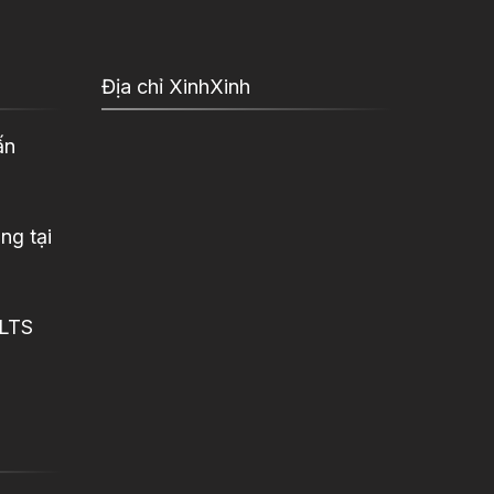
Địa chỉ XinhXinh
ấn
ng tại
ELTS