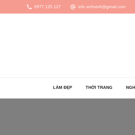
0977 125 127
info.xinhxinh@gmail.com
LÀM ĐẸP
THỜI TRANG
NGH