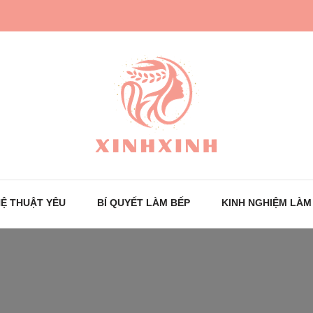
Trang tin tức cho phái đẹp
XinhXinh
Ệ THUẬT YÊU
BÍ QUYẾT LÀM BẾP
KINH NGHIỆM LÀM