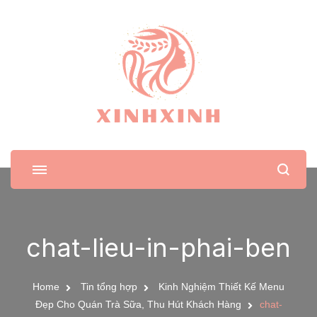
XinhXinh
Trang tin tức cho phái đẹp
chat-lieu-in-phai-ben
Home
Tin tổng hợp
Kinh Nghiệm Thiết Kế Menu
Đẹp Cho Quán Trà Sữa, Thu Hút Khách Hàng
chat-