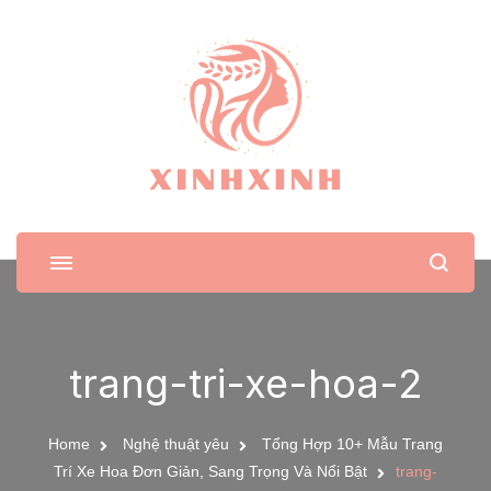
XinhXinh
Trang tin tức cho phái đẹp
trang-tri-xe-hoa-2
Home
Nghệ thuật yêu
Tổng Hợp 10+ Mẫu Trang
Trí Xe Hoa Đơn Giản, Sang Trọng Và Nổi Bật
trang-