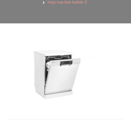
may-rua-bat-hafele-2