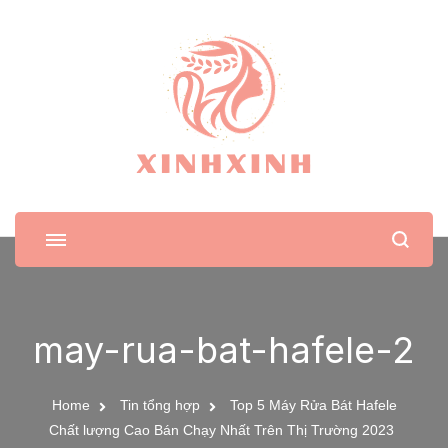
XinhXinh
Trang tin tức cho phái đẹp
may-rua-bat-hafele-2
Home
Tin tổng hợp
Top 5 Máy Rửa Bát Hafele
Chất lượng Cao Bán Chạy Nhất Trên Thị Trường 2023