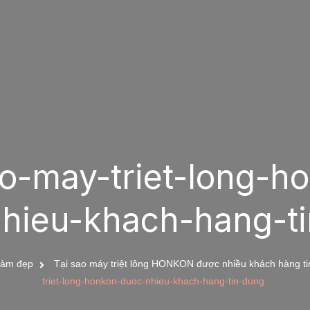
ao-may-triet-long-h
hieu-khach-hang-t
làm đẹp
Tại sao máy triệt lông HONKON được nhiều khách hàng t
triet-long-honkon-duoc-nhieu-khach-hang-tin-dung