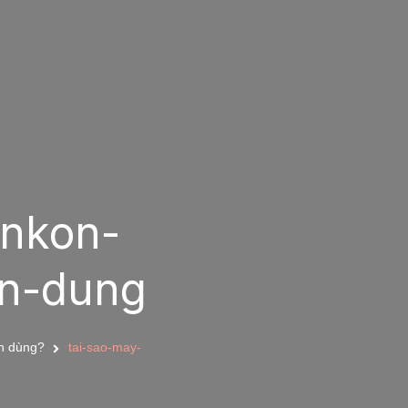
onkon-
in-dung
in dùng?
tai-sao-may-