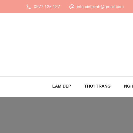
0977 125 127
info.xinhxinh@gmail.com
LÀM ĐẸP
THỜI TRANG
NGH