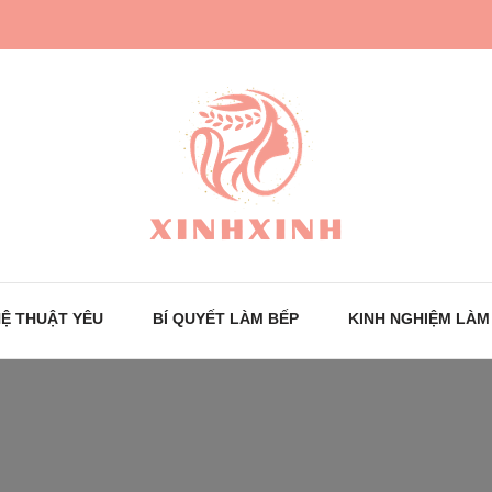
Trang tin tức cho phái đẹp
XinhXinh
Ệ THUẬT YÊU
BÍ QUYẾT LÀM BẾP
KINH NGHIỆM LÀM