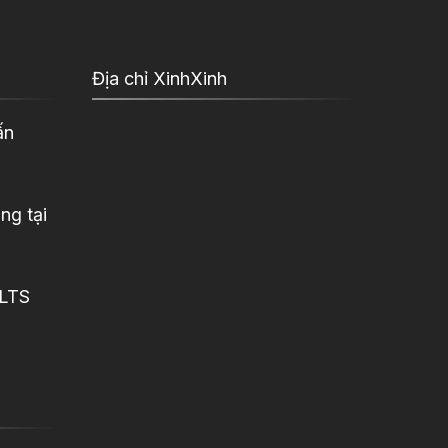
Địa chỉ XinhXinh
ấn
ng tại
ELTS