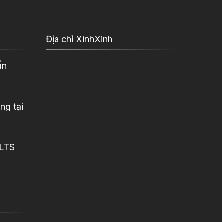
Địa chỉ XinhXinh
ấn
ng tại
ELTS