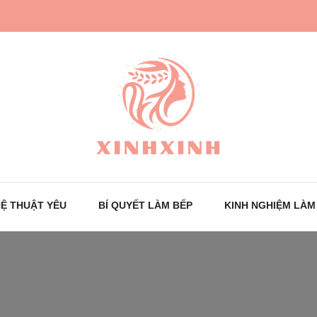
Trang tin tức cho phái đẹp
XinhXinh
Ệ THUẬT YÊU
BÍ QUYẾT LÀM BẾP
KINH NGHIỆM LÀM