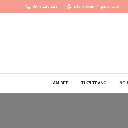
0977 125 127
info.xinhxinh@gmail.com
LÀM ĐẸP
THỜI TRANG
NGH