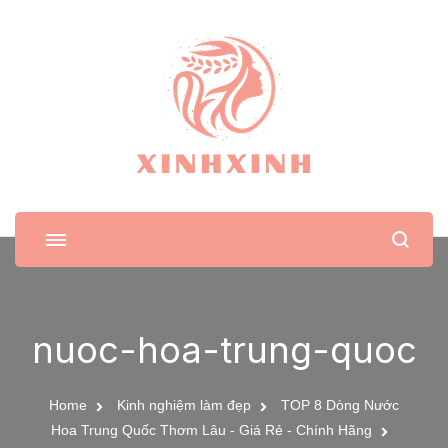
XinhXinh
Trang tin tức cho phái đẹp
nuoc-hoa-trung-quoc
Home
Kinh nghiệm làm đẹp
TOP 8 Dòng Nước
Hoa Trung Quốc Thơm Lâu - Giá Rẻ - Chính Hãng