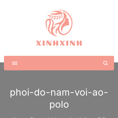
XinhXinh
Trang tin tức cho phái đẹp
phoi-do-nam-voi-ao-
polo