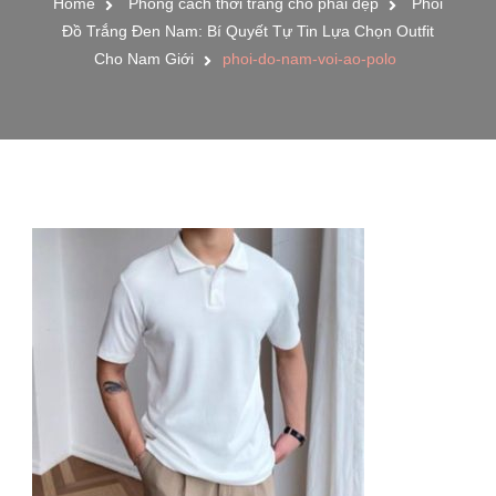
Home
Phong cách thời trang cho phái đẹp
Phối
Đồ Trắng Đen Nam: Bí Quyết Tự Tin Lựa Chọn Outfit
Cho Nam Giới
phoi-do-nam-voi-ao-polo