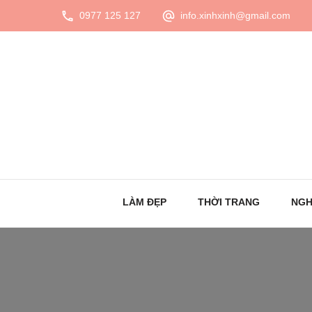
0977 125 127
info.xinhxinh@gmail.com
LÀM ĐẸP
THỜI TRANG
NGH