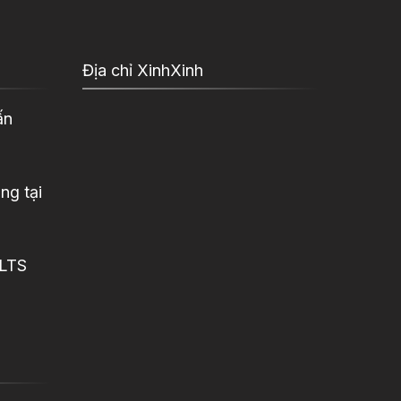
Địa chỉ XinhXinh
ấn
ng tại
ELTS