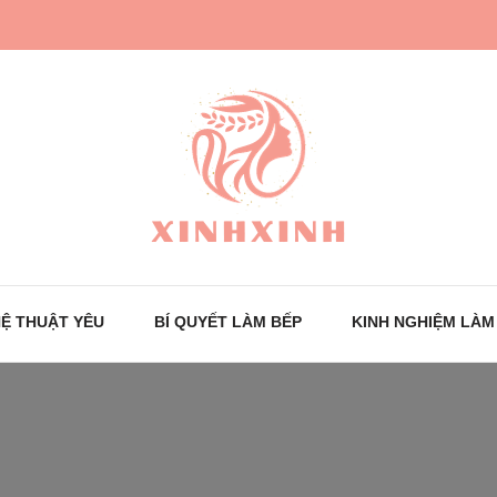
Trang tin tức cho phái đẹp
XinhXinh
Ệ THUẬT YÊU
BÍ QUYẾT LÀM BẾP
KINH NGHIỆM LÀM