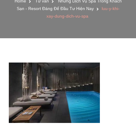
Home
Tư vấn
Những Dịch Vụ Spa Trong Khách
Sạn - Resort Đáng Để Đầu Tư Hiện Nay
luu-y-khi-
xay-dung-dich-vu-spa