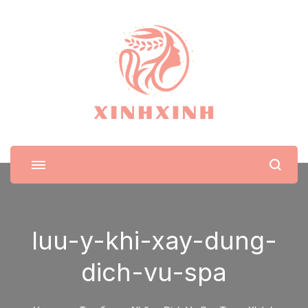
XinhXinh
Trang tin tức cho phái đẹp
luu-y-khi-xay-dung-
dich-vu-spa