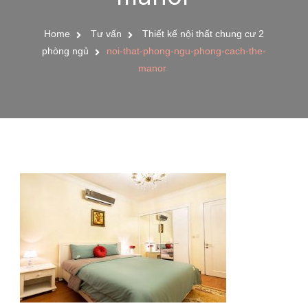
Home
Tư vấn
Thiết kế nội thất chung cư 2
phòng ngủ
noi-that-phong-ngu-phong-cach-the-
manor