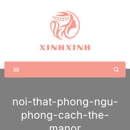
XinhXinh
Trang tin tức cho phái đẹp
noi-that-phong-ngu-
phong-cach-the-
manor