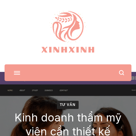
XinhXinh
Trang tin tức cho phái đẹp
TƯ VẤN
Kinh doanh thẩm mỹ
viện cần thiết kế