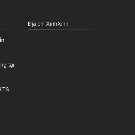
Địa chỉ XinhXinh
ấn
ng tại
ELTS