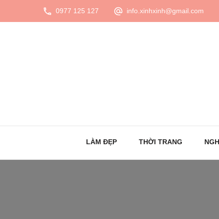
0977 125 127
info.xinhxinh@gmail.com
LÀM ĐẸP
THỜI TRANG
NGH