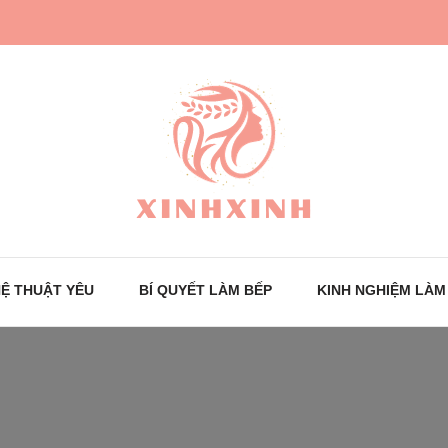
Trang tin tức cho phái đẹp
XinhXinh
Ệ THUẬT YÊU
BÍ QUYẾT LÀM BẾP
KINH NGHIỆM LÀM