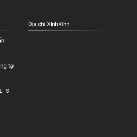
Địa chỉ XinhXinh
ấn
ng tại
ELTS