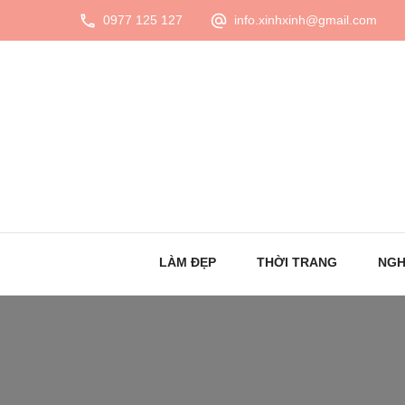
0977 125 127
info.xinhxinh@gmail.com
LÀM ĐẸP
THỜI TRANG
NGH