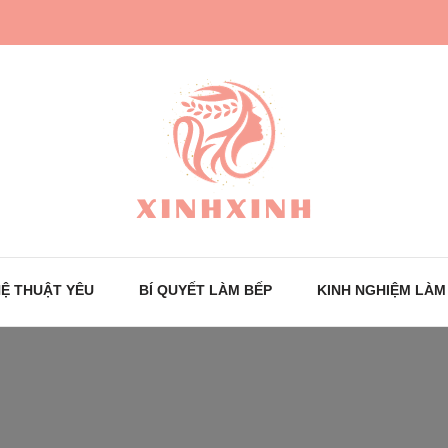
Trang tin tức cho phái đẹp
XinhXinh
Ệ THUẬT YÊU
BÍ QUYẾT LÀM BẾP
KINH NGHIỆM LÀM