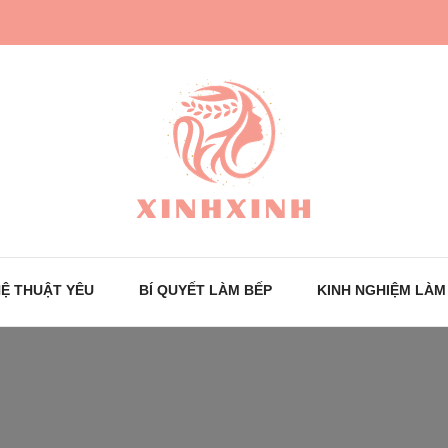
Trang tin tức cho phái đẹp
XinhXinh
Ệ THUẬT YÊU
BÍ QUYẾT LÀM BẾP
KINH NGHIỆM LÀM