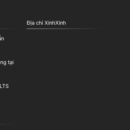
Địa chỉ XinhXinh
ấn
ng tại
ELTS