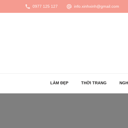
0977 125 127
info.xinhxinh@gmail.com
LÀM ĐẸP
THỜI TRANG
NGH