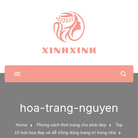
XinhXinh
Trang tin tức cho phái đẹp
hoa-trang-nguyen
Home
Phong cách thời trang cho phái đẹp
Top
10 loài hoa đẹp và dễ trồng dùng trang trí trong nhà