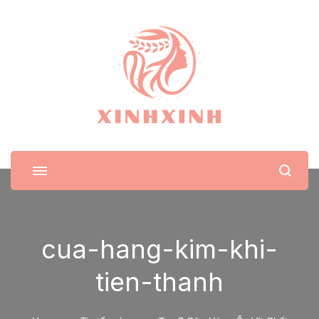
XinhXinh
Trang tin tức cho phái đẹp
cua-hang-kim-khi-
tien-thanh