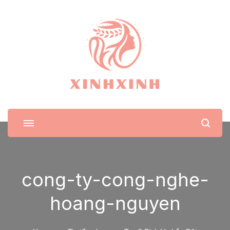
XinhXinh
Trang tin tức cho phái đẹp
cong-ty-cong-nghe-
hoang-nguyen