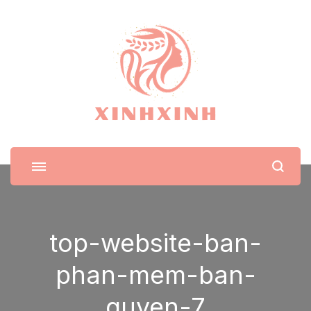
XinhXinh
Trang tin tức cho phái đẹp
top-website-ban-
phan-mem-ban-
quyen-7